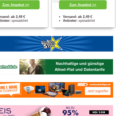
Zum Angebot >>
Zum Angebot >>
rsand: ab 2,49 €
Versand: ab 2,49 €
bieter:
spreadshirt
Anbieter:
spreadshirt