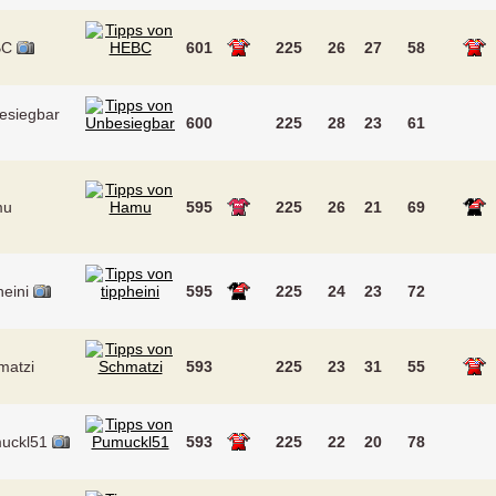
BC
601
225
26
27
58
esiegbar
600
225
28
23
61
mu
595
225
26
21
69
heini
595
225
24
23
72
matzi
593
225
23
31
55
uckl51
593
225
22
20
78