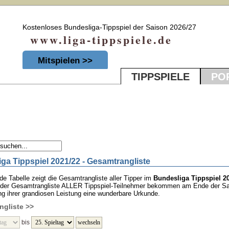
Kostenloses Bundesliga-Tippspiel der Saison 2026/27
www.liga-tippspiele.de
Mitspielen >>
TIPPSPIELE
PO
ga Tippspiel 2021/22 - Gesamtrangliste
e Tabelle zeigt die Gesamtrangliste aller Tipper im
Bundesliga Tippspiel 2
 der Gesamtrangliste ALLER Tippspiel-Teilnehmer bekommen am Ende der Sa
g ihrer grandiosen Leistung eine wunderbare Urkunde.
gliste >>
bis