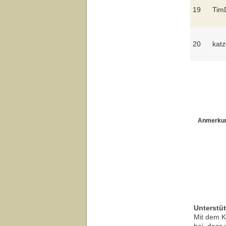
19
TimD
20
kat
Anmerkun
Unterstüt
Mit dem Ka