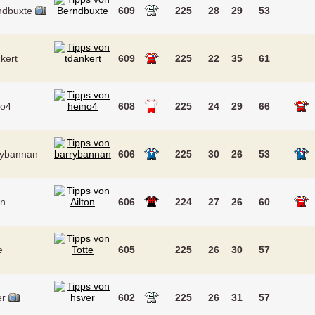
ndbuxte
609
225
28
29
53
kert
609
225
22
35
61
no4
608
225
24
29
66
rybannan
606
225
30
26
53
on
606
224
27
26
60
e
605
225
26
30
57
er
602
225
26
31
57