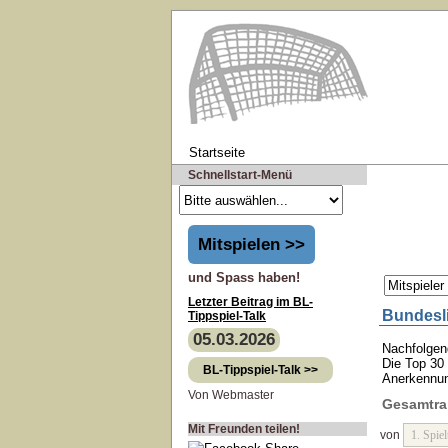
Startseite
Schnellstart-Menü
Mitspielen >>
und Spass haben!
Letzter Beitrag im BL-
Bundesli
Tippspiel-Talk
05.03.2026
Nachfolgend
Die Top 30
BL-Tippspiel-Talk >>
Anerkennun
Von Webmaster
Gesamtran
Mit Freunden teilen!
von