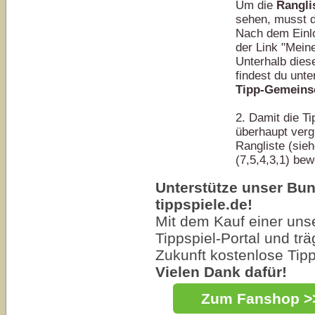
Um die
Rangli
sehen, musst d
Nach dem Einl
der Link "Mein
Unterhalb die
findest du unt
Tipp-Gemeins
2. Damit die T
überhaupt vergl
Rangliste (sie
(7,5,4,3,1) bew
Unterstütze unser Bund
tippspiele.de!
Mit dem Kauf einer unse
Tippspiel-Portal und trä
Zukunft kostenlose Tip
Vielen Dank dafür!
Zum Fanshop >