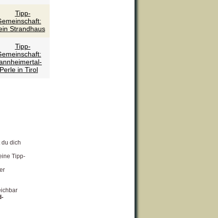
 du dich
ine Tipp-
er
eichbar
d-