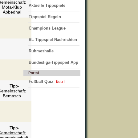
Aktuelle Tippspiele
Tippspiel Regeln
Champions League
BL-Tippspiel-Nachrichten
Ruhmeshalle
Bundesliga-Tippspiel App
Portal
Fußball Quiz