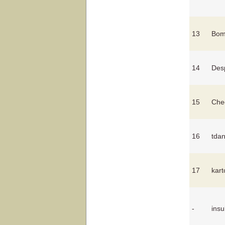
13
Bom
14
Des
15
Che
16
tdan
17
kart
-
insu