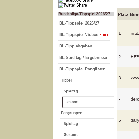
Bundesliga-Tippspiel 2026/27
Platz
Ben
BL-Tippspiel 2026/27
1
mat
BL-Tippspiel-Videos
BL-Tipp abgeben
2
HE
BL Spieltag / Ergebnisse
BL-Tippspiel Ranglisten
3
xxx
Tipper
Spieltag
-
derd
Gesamt
Fangruppen
5
dar
Spieltag
Gesamt