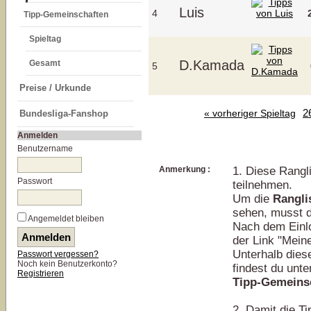
Luis
4
Tipp-Gemeinschaften
Spieltag
D.Kamada
Gesamt
5
Preise / Urkunde
2
« vorheriger Spieltag
Bundesliga-Fanshop
Anmelden
Benutzername
Anmerkung :
1. Diese Rangl
Passwort
teilnehmen.
Um die
Rangli
sehen, musst d
Angemeldet bleiben
Nach dem Einl
der Link "Mein
Unterhalb die
Passwort vergessen?
Noch kein Benutzerkonto?
findest du unt
Registrieren
Tipp-Gemeins
2. Damit die T