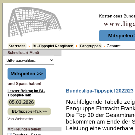
Kostenloses Bunde
www.liga-t
Mitspielen
Gesamt
Startseite
BL-Tippspiel Ranglisten
Fangruppen
Schnellstart-Menü
Mitspielen >>
und Spass haben!
Bundesliga-Tippspiel 2022/23 
Letzter Beitrag im BL-
Tippspiel-Talk
Nachfolgende Tabelle zeigt
05.03.2026
Fangruppe Eintracht Frank
BL-Tippspiel-Talk >>
Die Top 30 der Gesamtrang
Von Webmaster
bekommen am Ende der Sa
Leistung eine wunderbare
Mit Freunden teilen!