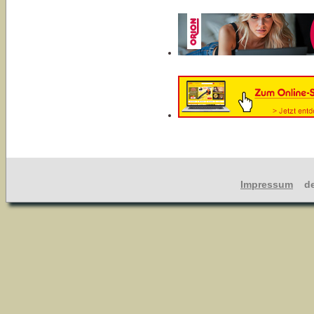
Impressum
dev