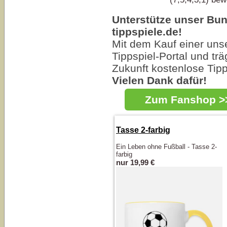
Unterstütze unser Bund
tippspiele.de!
Mit dem Kauf einer unse
Tippspiel-Portal und trä
Zukunft kostenlose Tip
Vielen Dank dafür!
Zum Fanshop >
Tasse 2-farbig
Ein Leben ohne Fußball - Tasse 2-
farbig
nur 19,99 €