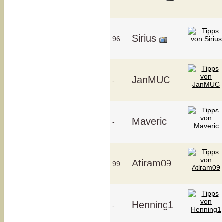
Sirius
96
JanMUC
-
Maveric
-
Atiram09
99
Henning1
-