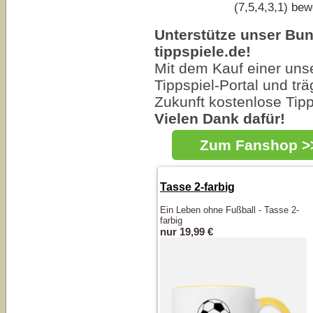
(7,5,4,3,1) bew
Unterstütze unser Bund
tippspiele.de!
Mit dem Kauf einer unse
Tippspiel-Portal und trä
Zukunft kostenlose Tip
Vielen Dank dafür!
Zum Fanshop >
Tasse 2-farbig
Ein Leben ohne Fußball - Tasse 2-
farbig
nur 19,99 €