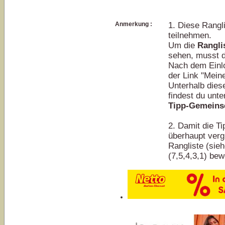
Anmerkung :
1. Diese Rangl
teilnehmen.
Um die
Rangli
sehen, musst d
Nach dem Einl
der Link "Mein
Unterhalb die
findest du unt
Tipp-Gemeins
2. Damit die T
überhaupt vergl
Rangliste (sie
(7,5,4,3,1) bew