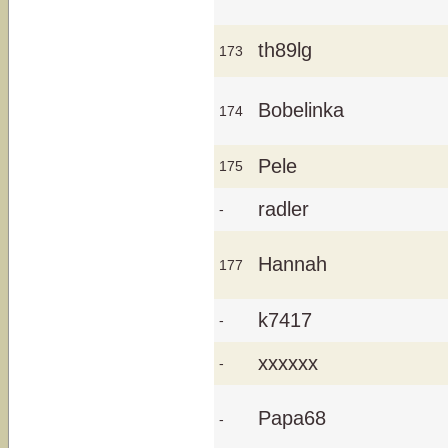
th89lg
173
Bobelinka
174
Pele
175
radler
-
Hannah
177
k7417
-
xxxxxx
-
Papa68
-