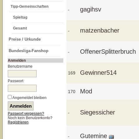
Tipp-Gemeinschaften
gagihsv
-
Spieltag
Gesamt
matzenbacher
-
Preise / Urkunde
OffenerSplitterbruch
Bundesliga-Fanshop
-
Anmelden
Benutzername
Gewinner514
169
Passwort
Mod
170
Angemeldet bleiben
Siegessicher
-
Passwort vergessen?
Noch kein Benutzerkonto?
Registrieren
Gutemine
-