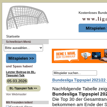
Kostenloses Bunde
www.liga-t
Mitspielen
Startseite
Schnellstart-Menü
Mitspielen >>
und Spass haben!
Letzter Beitrag im BL-
Tippspiel-Talk
Bundesliga Tippspiel 2021/22 
05.03.2026
Nachfolgende Tabelle zeigt
BL-Tippspiel-Talk >>
Bundesliga Tippspiel 20
Von Webmaster
Die Top 30 der Gesamtrang
Mit Freunden teilen!
bekommen am Ende der Sa