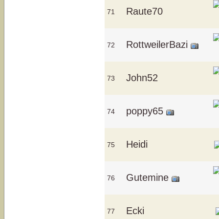
Raute70
71
RottweilerBazi
72
John52
73
poppy65
74
Heidi
75
Gutemine
76
Ecki
77