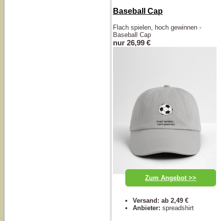
Baseball Cap
Flach spielen, hoch gewinnen -
Baseball Cap
nur 26,99 €
Zum Angebot >>
Versand: ab 2,49 €
Anbieter:
spreadshirt