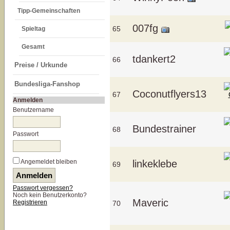
Tipp-Gemeinschaften
007fg
65
Spieltag
Gesamt
tdankert2
66
Preise / Urkunde
Bundesliga-Fanshop
Coconutflyers13
67
Anmelden
Benutzername
Bundestrainer
68
Passwort
Angemeldet bleiben
linkeklebe
69
Passwort vergessen?
Noch kein Benutzerkonto?
Maveric
Registrieren
70