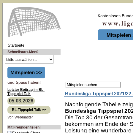
Kostenloses Bunde
www.liga-t
Mitspielen
Startseite
Schnellstart-Menü
Mitspielen >>
und Spass haben!
Letzter Beitrag im BL-
Bundesliga Tippspiel 2021/22 
Tippspiel-Talk
05.03.2026
Nachfolgende Tabelle zeigt
BL-Tippspiel-Talk >>
Bundesliga Tippspiel 20
Die Top 30 der Gesamtrang
Von Webmaster
bekommen am Ende der Sa
Mit Freunden teilen!
Leistung eine wunderbare