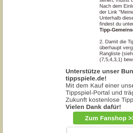
sehen, musst d
Nach dem Einl
der Link "Mein
Unterhalb die
findest du unt
Tipp-Gemeins
2. Damit die T
überhaupt vergl
Rangliste (sie
(7,5,4,3,1) bew
Unterstütze unser Bund
tippspiele.de!
Mit dem Kauf einer unse
Tippspiel-Portal und trä
Zukunft kostenlose Tip
Vielen Dank dafür!
Zum Fanshop >