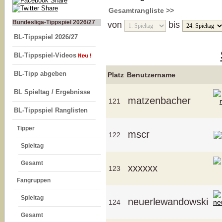
Gesamtrangliste >>
Bundesliga-Tippspiel 2026/27
von
bis
BL-Tippspiel 2026/27
BL-Tippspiel-Videos
BL-Tipp abgeben
Platz
Benutzername
BL Spieltag / Ergebnisse
matzenbacher
121
BL-Tippspiel Ranglisten
Tipper
mscr
122
Spieltag
Gesamt
xxxxxx
123
Fangruppen
Spieltag
neuerlewandowski
124
Gesamt