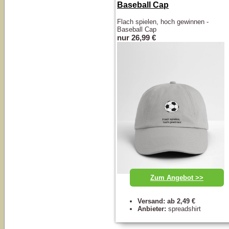
Baseball Cap
Flach spielen, hoch gewinnen -
Baseball Cap
nur 26,99 €
Zum Angebot >>
Versand: ab 2,49 €
Anbieter:
spreadshirt