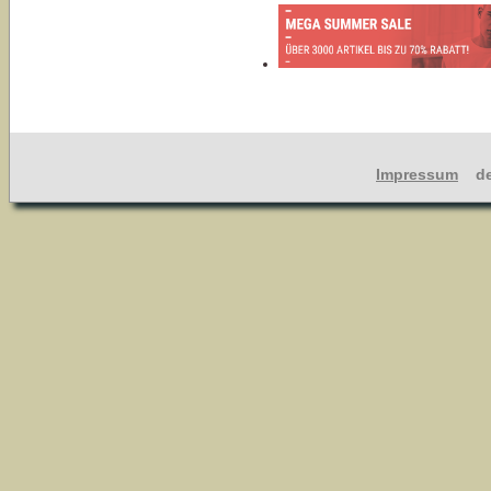
Impressum
dev