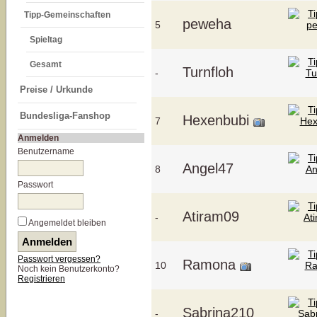
Tipp-Gemeinschaften
peweha
5
Spieltag
Gesamt
Turnfloh
-
Preise / Urkunde
Bundesliga-Fanshop
Hexenbubi
7
Anmelden
Benutzername
Angel47
8
Passwort
Atiram09
-
Angemeldet bleiben
Passwort vergessen?
Ramona
10
Noch kein Benutzerkonto?
Registrieren
Sabrina210
-