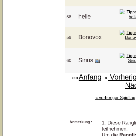
helle
58
Bonovox
59
Sirius
60
Anfang
Vorheri
««
«
Nä
« vorheriger Spieltag
Anmerkung :
1. Diese Rangl
teilnehmen.
Um die
Rangli