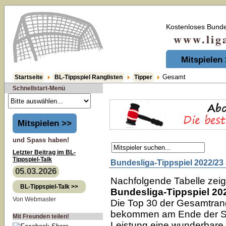
Kostenloses Bunde
www.liga-t
Mitspielen
Gesamt
Startseite
BL-Tippspiel Ranglisten
Tipper
Schnellstart-Menü
Mitspielen >>
und Spass haben!
Letzter Beitrag im BL-
Tippspiel-Talk
Bundesliga-Tippspiel 2022/23 
05.03.2026
Nachfolgende Tabelle zeigt
BL-Tippspiel-Talk >>
Bundesliga-Tippspiel 20
Von Webmaster
Die Top 30 der Gesamtrang
bekommen am Ende der Sa
Mit Freunden teilen!
Leistung eine wunderbare