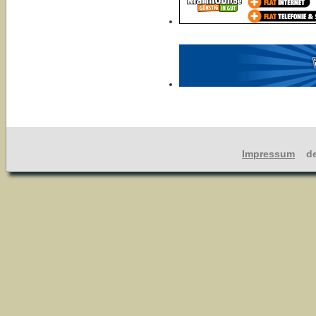
Impressum
dev