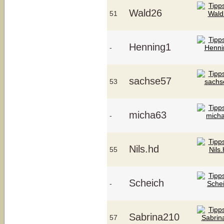
Wald26
51
Henning1
-
sachse57
53
micha63
-
Nils.hd
55
Scheich
-
Sabrina210
57