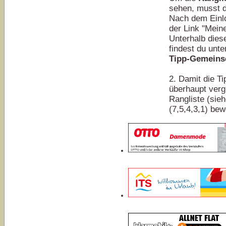
sehen, musst d
Nach dem Einl
der Link "Mein
Unterhalb die
findest du unt
Tipp-Gemeins
2. Damit die T
überhaupt vergl
Rangliste (sie
(7,5,4,3,1) bew