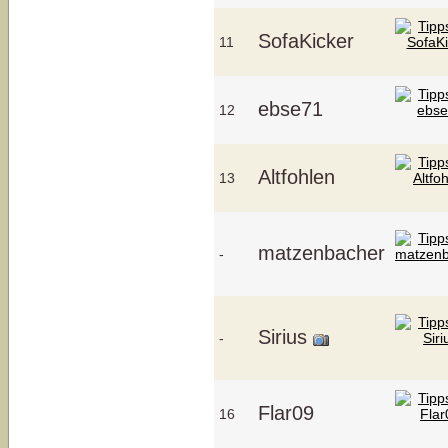
SofaKicker
11
ebse71
12
Altfohlen
13
matzenbacher
-
Sirius
-
Flar09
16