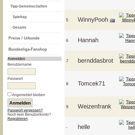
Tipp-Gemeinschaften
Spieltag
WinnyPooh
5
Gesamt
Preise / Urkunde
Hannah
6
Bundesliga-Fanshop
Anmelden
bernddasbrot
7
Benutzername
Passwort
Tomcek71
8
Angemeldet bleiben
Weizenfrank
9
Passwort vergessen?
Noch kein Benutzerkonto?
Registrieren
helle
-