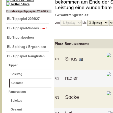
bekommen am Ende der Sa
Leistung eine wunderbare
Bundesliga-Tippspiel 2026/27
Gesamtrangliste >>
BL-Tippspiel 2026/27
von
bis
BL-Tippspiel-Videos
BL-Tipp abgeben
Platz
Benutzername
BL Spieltag / Ergebnisse
BL-Tippspiel Ranglisten
Sirius
61
Tipper
Spieltag
radler
62
Gesamt
Fangruppen
Socke
63
Spieltag
Gesamt