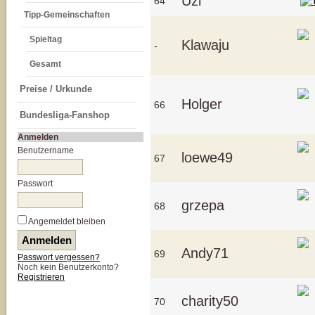
Uzi
64
Tipp-Gemeinschaften
Spieltag
Klawaju
-
Gesamt
Preise / Urkunde
Holger
66
Bundesliga-Fanshop
Anmelden
Benutzername
loewe49
67
Passwort
grzepa
68
Angemeldet bleiben
Andy71
69
Passwort vergessen?
Noch kein Benutzerkonto?
Registrieren
charity50
70