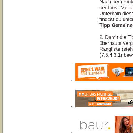
Nach dem Einl
der Link "Mein
Unterhalb die
findest du unt
Tipp-Gemeins
2. Damit die T
überhaupt vergl
Rangliste (sie
(7,5,4,3,1) bew