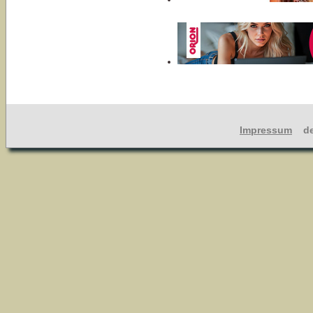
Impressum
dev