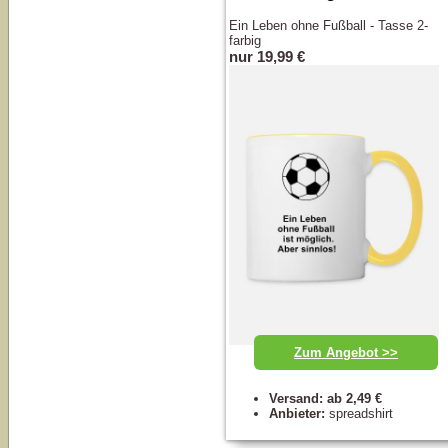
Ein Leben ohne Fußball - Tasse 2-
farbig
nur 19,99 €
Zum Angebot >>
Versand: ab 2,49 €
Anbieter:
spreadshirt