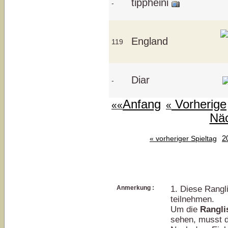
tippheini
-
England
119
Diar
-
Anfang
Vorherige
««
«
Nä
2
« vorheriger Spieltag
Anmerkung :
1. Diese Rangl
teilnehmen.
Um die
Rangli
sehen, musst d