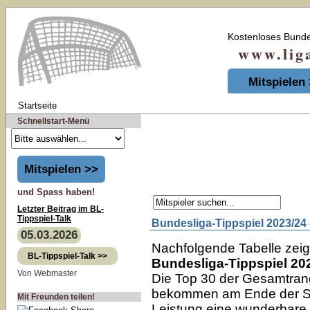
Kostenloses Bunde
www.liga-t
Mitspielen
Startseite
Schnellstart-Menü
Mitspielen >>
und Spass haben!
Letzter Beitrag im BL-
Tippspiel-Talk
Bundesliga-Tippspiel 2023/24 -
05.03.2026
Nachfolgende Tabelle zeigt 
BL-Tippspiel-Talk >>
Bundesliga-Tippspiel 20
Von Webmaster
Die Top 30 der Gesamtrang
bekommen am Ende der Sa
Mit Freunden teilen!
Leistung eine wunderbare