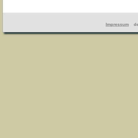
Impressum
dev