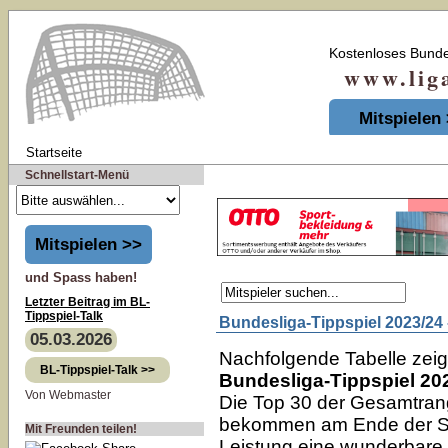
Kostenloses Bunde
www.liga-t
Mitspielen
Startseite
Schnellstart-Menü
Mitspielen >>
und Spass haben!
Letzter Beitrag im BL-
Tippspiel-Talk
Bundesliga-Tippspiel 2023/24 -
05.03.2026
Nachfolgende Tabelle zeigt 
BL-Tippspiel-Talk >>
Bundesliga-Tippspiel 20
Von Webmaster
Die Top 30 der Gesamtrang
bekommen am Ende der Sa
Mit Freunden teilen!
Leistung eine wunderbare