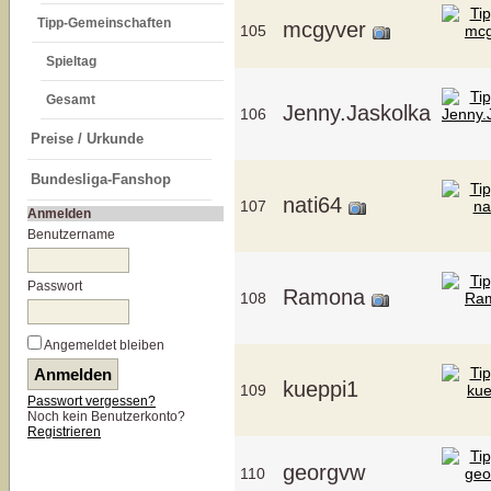
Tipp-Gemeinschaften
mcgyver
105
Spieltag
Gesamt
Jenny.Jaskolka
106
Preise / Urkunde
Bundesliga-Fanshop
nati64
107
Anmelden
Benutzername
Passwort
Ramona
108
Angemeldet bleiben
kueppi1
109
Passwort vergessen?
Noch kein Benutzerkonto?
Registrieren
georgvw
110