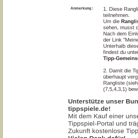
Anmerkung :
1. Diese Rangl
teilnehmen.
Um die
Rangli
sehen, musst d
Nach dem Einl
der Link "Mein
Unterhalb die
findest du unt
Tipp-Gemeins
2. Damit die T
überhaupt vergl
Rangliste (sie
(7,5,4,3,1) bew
Unterstütze unser Bund
tippspiele.de!
Mit dem Kauf einer unse
Tippspiel-Portal und trä
Zukunft kostenlose Tip