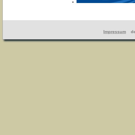
Impressum
dev