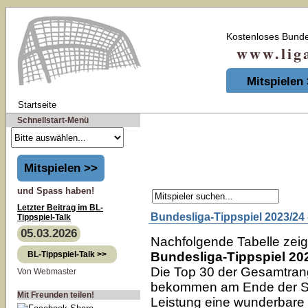
Kostenloses Bunde
www.liga-t
Mitspielen
Startseite
Schnellstart-Menü
Mitspielen >>
und Spass haben!
Letzter Beitrag im BL-
Bundesliga-Tippspiel 2023/24 
Tippspiel-Talk
05.03.2026
Nachfolgende Tabelle zeigt
BL-Tippspiel-Talk >>
Bundesliga-Tippspiel 20
Die Top 30 der Gesamtrang
Von Webmaster
bekommen am Ende der Sa
Mit Freunden teilen!
Leistung eine wunderbare