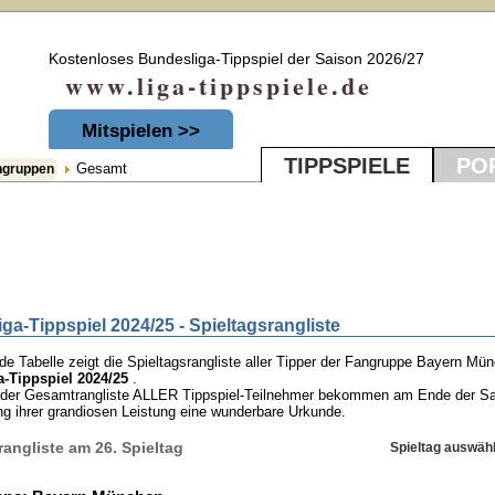
Kostenloses Bundesliga-Tippspiel der Saison 2026/27
www.liga-tippspiele.de
Mitspielen >>
TIPPSPIELE
PO
Gesamt
ngruppen
ga-Tippspiel 2024/25 - Spieltagsrangliste
e Tabelle zeigt die Spieltagsrangliste aller Tipper der Fangruppe Bayern Mü
a-Tippspiel 2024/25
.
 der Gesamtrangliste ALLER Tippspiel-Teilnehmer bekommen am Ende der Sa
g ihrer grandiosen Leistung eine wunderbare Urkunde.
rangliste am 26. Spieltag
Spieltag auswäh