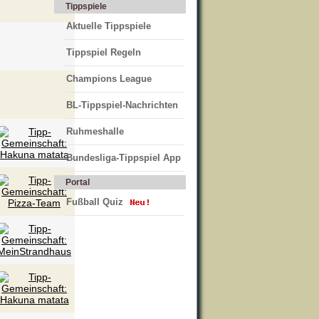
Tippspiele
Aktuelle Tippspiele
Tippspiel Regeln
Champions League
BL-Tippspiel-Nachrichten
Ruhmeshalle
Bundesliga-Tippspiel App
Portal
Fußball Quiz