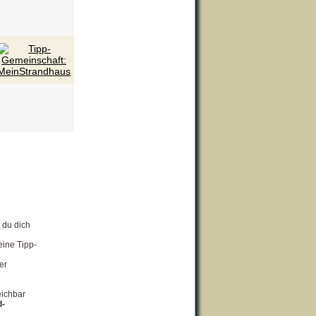
 du dich
ine Tipp-
er
eichbar
d-