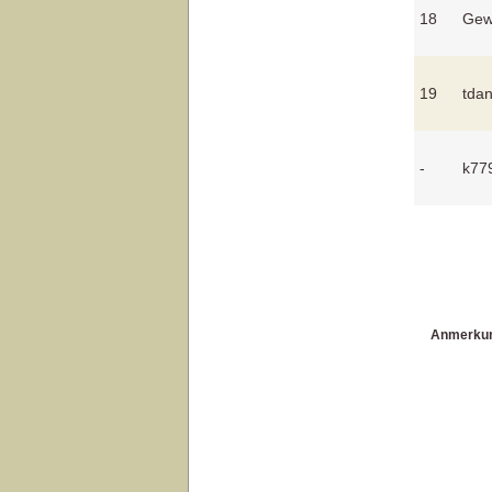
18
Gew
19
tdan
-
k77
Anmerkun