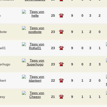
e
25
9
0
3
2
tbote
23
9
1
2
0
e01
23
9
0
3
1
erhugo
23
9
0
2
3
kert
22
9
1
2
0
esy
21
9
1
1
1