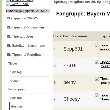
Spieltagsrangliste am 29. Spiel
Bundesliga-Tippspiel 2026/27
Fangruppe: Bayern 
BL-Tippspiel 2026/27
BL-Tippspiel-Videos
Platz
Benutzername
Tipp
BL-Tipp abgeben
BL Spieltag / Ergebnisse
Sepp531
1
BL-Tippspiel Ranglisten
Tipper
k7416
2
Spieltag
Gesamt
perny
3
Fangruppen
Cheesy
Spieltag
-
Gesamt