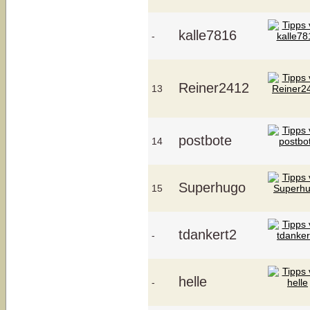
kalle7816
-
Reiner2412
13
postbote
14
Superhugo
15
tdankert2
-
helle
-