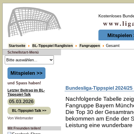
Kostenloses Bunde
www.liga-t
Mitspielen
Gesamt
Startseite
BL-Tippspiel Ranglisten
Fangruppen
Schnellstart-Menü
Mitspielen >>
und Spass haben!
Bundesliga-Tippspiel 2024/25 -
Letzter Beitrag im BL-
Tippspiel-Talk
Nachfolgende Tabelle zeigt 
05.03.2026
Fangruppe Bayern Münch
BL-Tippspiel-Talk >>
Die Top 30 der Gesamtrang
bekommen am Ende der Sa
Von Webmaster
Leistung eine wunderbare
Mit Freunden teilen!