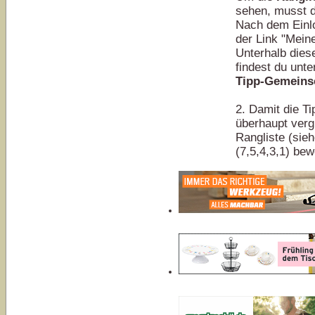
sehen, musst d
Nach dem Einl
der Link "Mein
Unterhalb die
findest du unt
Tipp-Gemeins
2. Damit die T
überhaupt vergl
Rangliste (sie
(7,5,4,3,1) bew