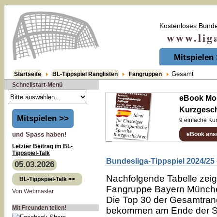
Kostenloses Bunde
www.liga-t
Mitspielen
Gesamt
Startseite
BL-Tippspiel Ranglisten
Fangruppen
Schnellstart-Menü
eBook Mod
Kurzgesch
Mitspielen >>
9 einfache Ku
und Spass haben!
eBook ans
Letzter Beitrag im BL-
Tippspiel-Talk
Bundesliga-Tippspiel 2024/25 
05.03.2026
Nachfolgende Tabelle zeigt
BL-Tippspiel-Talk >>
Fangruppe Bayern Münch
Von Webmaster
Die Top 30 der Gesamtrang
Mit Freunden teilen!
bekommen am Ende der Sa