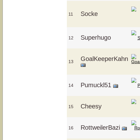
Socke
11
Superhugo
12
GoalKeeperKahn
13
Pumuckl51
14
Cheesy
15
RottweilerBazi
16