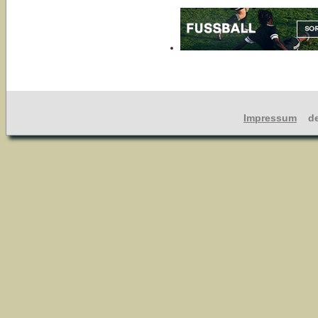
Impressum
dev