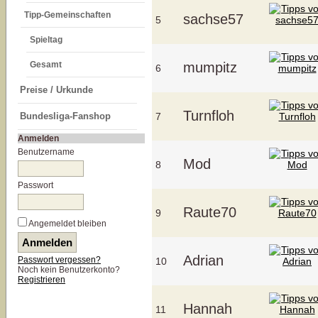
Tipp-Gemeinschaften
sachse57
5
Spieltag
Gesamt
mumpitz
6
Preise / Urkunde
Turnfloh
Bundesliga-Fanshop
7
Anmelden
Benutzername
Mod
8
Passwort
Raute70
9
Angemeldet bleiben
Adrian
Passwort vergessen?
10
Noch kein Benutzerkonto?
Registrieren
Hannah
11