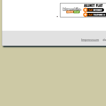
Impressum
dev