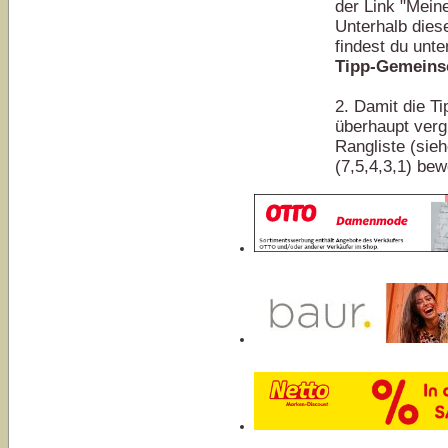
der Link "Mein
Unterhalb die
findest du unt
Tipp-Gemeins
2. Damit die T
überhaupt vergl
Rangliste (sie
(7,5,4,3,1) bew