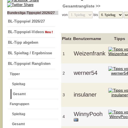
Gesamtrangliste >>
Bundesliga-Tippspiel 2026/27
von
bis
BL-Tippspiel 2026/27
BL-Tippspiel-Videos
Platz
Benutzername
Tipps
BL-Tipp abgeben
Weizenfrank
BL Spieltag / Ergebnisse
1
BL-Tippspiel Ranglisten
werner54
2
Tipper
Spieltag
insulaner
Gesamt
3
Fangruppen
WinnyPooh
Spieltag
4
Gesamt