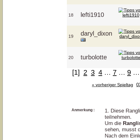
lefti1910
18
daryl_dixon
19
turbolotte
20
[1]
2
3
4
…
7
…
9
0
« vorheriger Spieltag
Anmerkung :
1. Diese Rangl
teilnehmen.
Um die
Rangli
sehen, musst d
Nach dem Einl