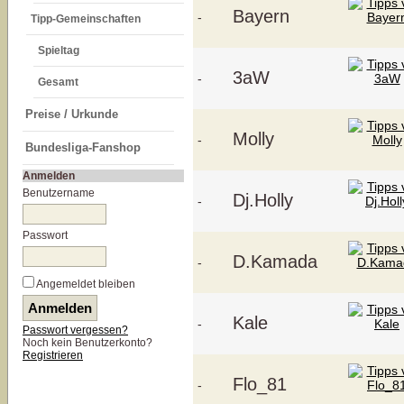
Bayern
-
Tipp-Gemeinschaften
Spieltag
3aW
-
Gesamt
Preise / Urkunde
Molly
-
Bundesliga-Fanshop
Anmelden
Benutzername
Dj.Holly
-
Passwort
D.Kamada
-
Angemeldet bleiben
Kale
-
Passwort vergessen?
Noch kein Benutzerkonto?
Registrieren
Flo_81
-