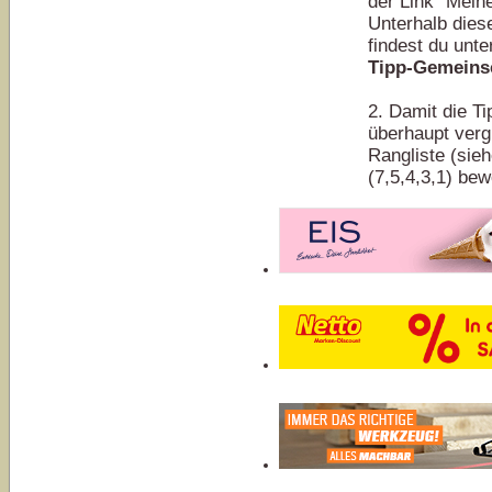
der Link "Mein
Unterhalb die
findest du unt
Tipp-Gemeins
2. Damit die T
überhaupt vergl
Rangliste (sie
(7,5,4,3,1) bew