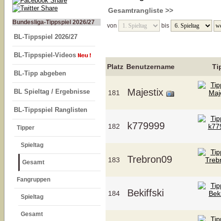
Gesamtrangliste >>
Bundesliga-Tippspiel 2026/27
von
bis
BL-Tippspiel 2026/27
BL-Tippspiel-Videos
Platz
Benutzername
Ti
BL-Tipp abgeben
Majestix
BL Spieltag / Ergebnisse
181
BL-Tippspiel Ranglisten
k779999
182
Tipper
Spieltag
Trebron09
183
Gesamt
Fangruppen
Bekiffski
184
Spieltag
Gesamt