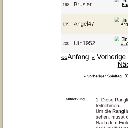
Brusler
198
Angel47
199
Uth1952
200
Anfang
Vorherige
««
«
Nä
0
« vorheriger Spieltag
Anmerkung :
1. Diese Rangl
teilnehmen.
Um die
Rangli
sehen, musst d
Nach dem Einl