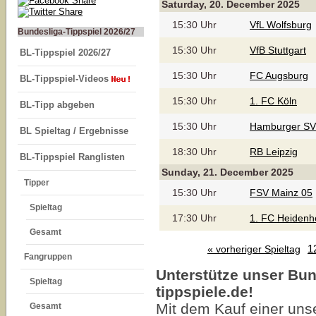
Saturday, 20. December 2025
15:30 Uhr
VfL Wolfsburg
Bundesliga-Tippspiel 2026/27
15:30 Uhr
VfB Stuttgart
BL-Tippspiel 2026/27
15:30 Uhr
FC Augsburg
BL-Tippspiel-Videos
15:30 Uhr
1. FC Köln
BL-Tipp abgeben
15:30 Uhr
Hamburger SV
BL Spieltag / Ergebnisse
18:30 Uhr
RB Leipzig
BL-Tippspiel Ranglisten
Sunday, 21. December 2025
Tipper
15:30 Uhr
FSV Mainz 05
Spieltag
17:30 Uhr
1. FC Heidenh
Gesamt
1
« vorheriger Spieltag
Fangruppen
Unterstütze unser Bund
Spieltag
tippspiele.de!
Mit dem Kauf einer unse
Gesamt