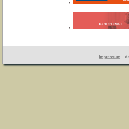
Impressum
dev