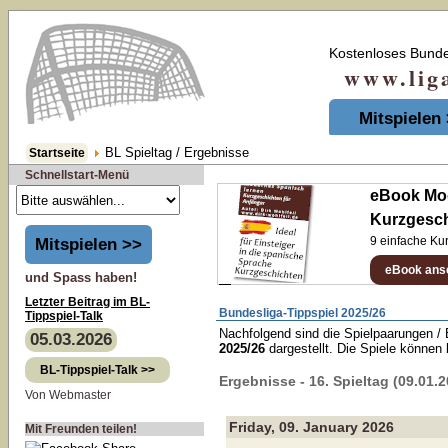
Kostenloses Bunde
www.liga-t
Mitspielen
BL Spieltag / Ergebnisse
Startseite
Schnellstart-Menü
eBook Mod
Kurzgesch
9 einfache Ku
Mitspielen >>
eBook ans
und Spass haben!
Letzter Beitrag im BL-
Bundesliga-Tippspiel 2025/26
Tippspiel-Talk
Nachfolgend sind die Spielpaarungen /
05.03.2026
2025/26
dargestellt. Die Spiele können
BL-Tippspiel-Talk >>
Ergebnisse - 16. Spieltag (09.01.2
Von Webmaster
Friday, 09. January 2026
Mit Freunden teilen!